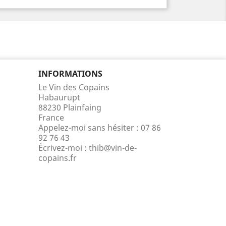
INFORMATIONS
Le Vin des Copains
Habaurupt
88230 Plainfaing
France
Appelez-moi sans hésiter :
07 86
92 76 43
Écrivez-moi :
thib@vin-de-
copains.fr