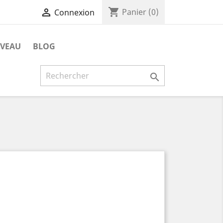
shopping_cart

Panier
(0)
Connexion
AVEAU
BLOG
