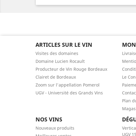
ARTICLES SUR LE VIN
MON 
Visites des domaines
Livrai
Domaine Lucien Rocault
Mentio
Producteur de Vin Rouge Bordeaux
Conditi
Clairet de Bordeaux
Le Con
Zoom sur l'appellation Pomerol
Paieme
UGV - Université des Grands Vins
Contac
Plan d
Magas
NOS VINS
DÉGU
Nouveaux produits
Vertic
UGV 15
Meilleures ventes