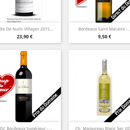
Aperçu rapide
Aperçu rapide


te De Nuits Villages 2015...
Bordeaux Saint Macaire -..
Prix
Prix
23,90 €
9,50 €
Aperçu rapide
Aperçu rapide


OC Bordeaux Supérieur -...
Ch. Majoureau Blanc Sec 20