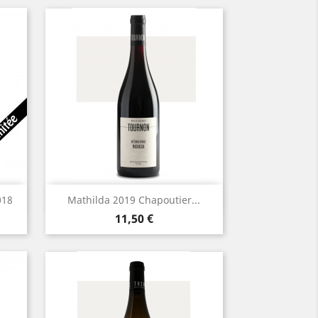
Aperçu rapide

018
Mathilda 2019 Chapoutier...
Prix
11,50 €