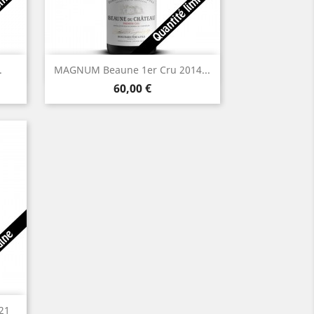
Aperçu rapide

.
MAGNUM Beaune 1er Cru 2014...
Prix
60,00 €
21